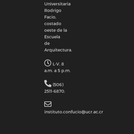
Universitaria
Rodrigo
Facio,
costado
oeste de la
Escuela
de
Arquitectura.
L-V, 8
a.m. a 5 p.m.
(506)
2511-6870.
instituto.confucio@ucr.ac.cr