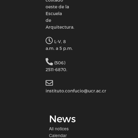
oeste de la
Escuela
de
Arquitectura.
L-V, 8
a.m. a 5 p.m.
(506)
2511-6870.
instituto.confucio@ucr.ac.cr
News
All notices
Calendar