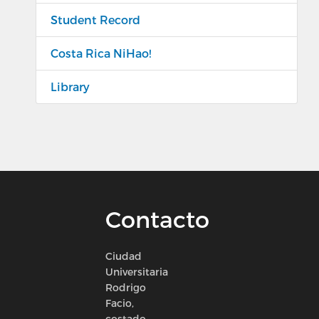
Student Record
Costa Rica NiHao!
Library
Contacto
Ciudad
Universitaria
Rodrigo
Facio,
costado