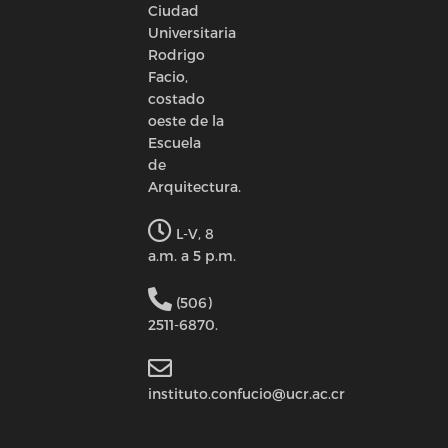
Ciudad
Universitaria
Rodrigo
Facio,
costado
oeste de la
Escuela
de
Arquitectura.
L-V, 8
a.m. a 5 p.m.
(506)
2511-6870.
instituto.confucio@ucr.ac.cr