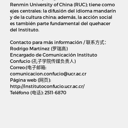
Renmin University of China (RUC); tiene como
ejes centrales: la difusión del idioma mandarín
y de la cultura china; además, la acción social
es también parte fundamental del quehacer
del Instituto.
Contacto para más información /
联系方式：
Rodrigo Martínez (
罗瑞高
)
Encargado de Comunicación Instituto
Confucio (
孔子学院传媒负责人
)
Correo:(
电子邮箱
:
comunicacion.confucio@ucr.ac.cr
Página web (
网页
):
http://institutoconfucio.ucr.ac.cr/
Teléfono (
电话
): 2511-6870