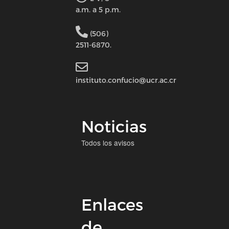
a.m. a 5 p.m.
(506)
2511-6870.
instituto.confucio@ucr.ac.cr
Noticias
Todos los avisos
Enlaces
de