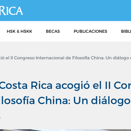
Pasar
al
contenido
principal
HSK & HSKK
BECAS
PUBLICACIONES
BIBL
ó el II Congreso Internacional de Filosofía China: Un diálogo 
Costa Rica acogió el II C
ilosofía China: Un diálogo
s