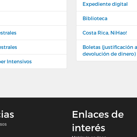
Expediente digital
Biblioteca
strales
Costa Rica, NiHao!
estrales
Boletas (justificación
devolución de dinero)
per Intensivos
ias
Enlaces de
isos
interés