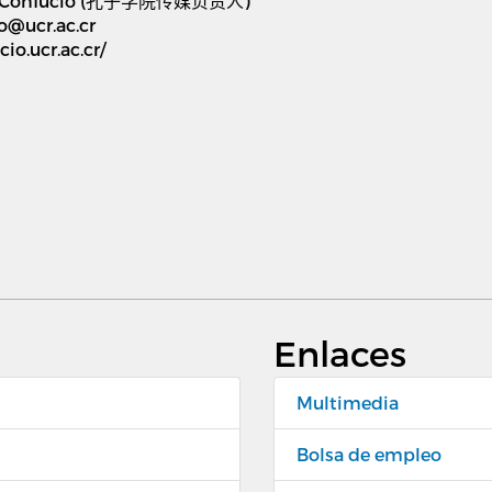
Confucio (
孔子学院传媒负责人
)
o@ucr.ac.cr
cio.ucr.ac.cr/
Enlaces
Multimedia
Bolsa de empleo