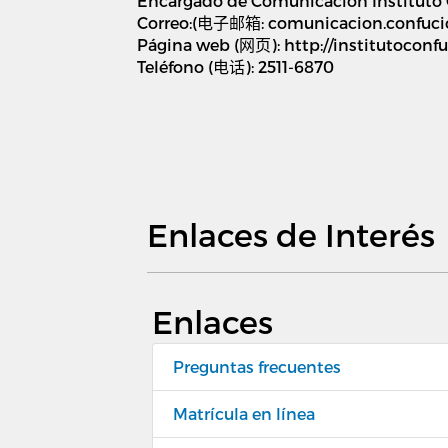
Encargado de Comunicación Instituto 
Correo:(
电子邮箱
: comunicacion.confuci
Página web (
网页
): http://institutoconfu
Teléfono (
电话
): 2511-6870
Enlaces de Interés
Enlaces
Preguntas frecuentes
Matrícula en línea